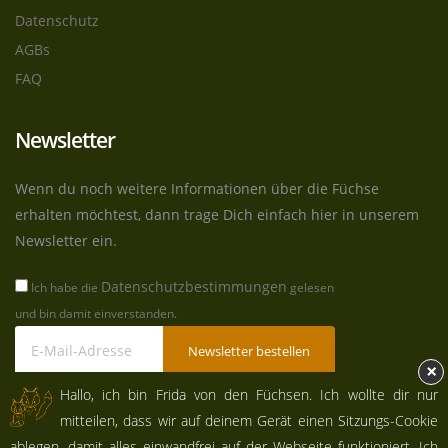
Datenschutz
AGBs
FAQ
Newsletter
Wenn du noch weitere Informationen über die Füchse
erhalten möchtest, dann trage Dich einfach hier in unserem
Newsletter ein.
Datenschutzbestimmungen
Ich habe die
gelesen
und bin damit einverstanden.
Newsletter bestellen
×
Hallo, ich bin Frida von den Füchsen. Ich wollte dir nur
mitteilen, dass wir auf deinem Gerät einen Sitzungs-Cookie
© Copyright 2026. All Rights Reserved.
ablegen, damit alles einwandfrei auf der Webseite funktioniert. Ich