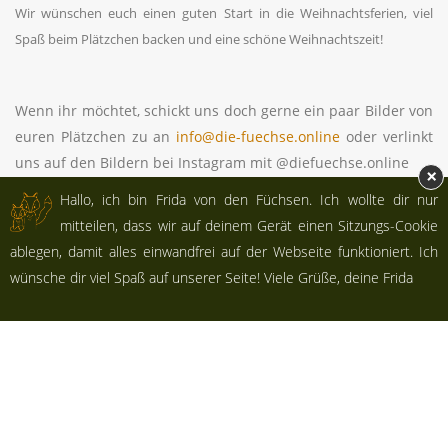
Wir wünschen euch einen guten Start in die Weihnachtsferien, viel
Spaß beim Plätzchen backen und eine schöne Weihnachtszeit!
Wenn ihr möchtet, schickt uns doch gerne ein paar Bilder von
euren Plätzchen zu an
info@die-fuechse.online
oder verlinkt
uns auf den Bildern bei Instagram mit @diefuechse.online
×
Hallo, ich bin Frida von den Füchsen. Ich wollte dir nur
Darüber würden wir uns sehr freuen!
mitteilen, dass wir auf deinem Gerät einen Sitzungs-Cookie
ablegen, damit alles einwandfrei auf der Webseite funktioniert. Ich
wünsche dir viel Spaß auf unserer Seite! Viele Grüße, deine Frida
AUTOR
Johanna Gopp (Umweltingenieurin)
20 Dez 22