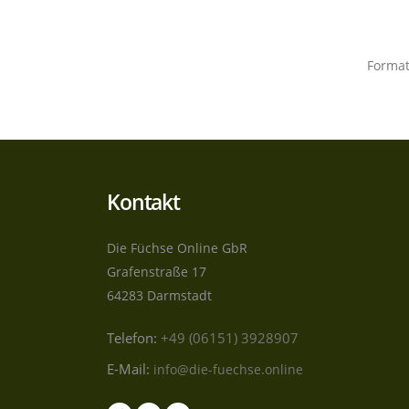
Forma
Kontakt
Die Füchse Online GbR
Grafenstraße 17
64283 Darmstadt
Telefon:
+49 (06151) 3928907
E-Mail:
info@die-fuechse.online