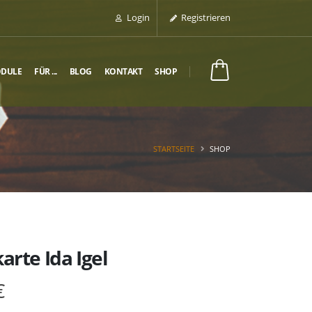
Login
Registrieren
ODULE
FÜR ...
BLOG
KONTAKT
SHOP
0,00 €
STARTSEITE
SHOP
arte Ida Igel
€