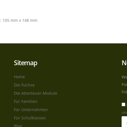
t: 105 mm x 148 mm
Sitemap
N
Home
We
Fü
Die Füchse
hi
Die Abenteuer-Module
Für Familien
Für Unternehmen
und
Für Schulklassen
Blog