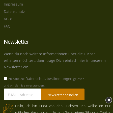
Impressum
Datenschutz
AGBs
FAQ
Newsletter
Wenn du noch weitere Informationen über die Füchse
erhalten möchtest, dann trage Dich einfach hier in unserem
Newsletter ein.
Datenschutzbestimmungen
Ich habe die
gelesen
und bin damit einverstanden.
Newsletter bestellen
×
Hallo, ich bin Frida von den Füchsen. Ich wollte dir nur
mitteilen, dass wir auf deinem Gerät einen Sitzungs-Cookie