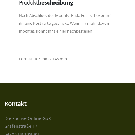
Produkt
beschreibung
Nach Abschluss des Moduls "Frida Fuchs" bekommt
ihr eine Postkarte geschickt. Wenn ihr mehr davon
möchtet, könnt ihr sie hier nachbestellen.
Format: 105 mm x 148 mm
Kontakt
Die Füchse Online GbR
Grafenstraße 17
64283 Darmstadt