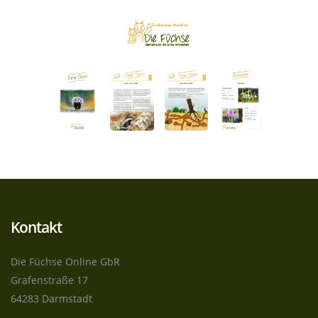
Kontakt
Die Füchse Online GbR
Grafenstraße 17
64283 Darmstadt