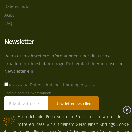
Datenschutz
AGBs
FAQ
Newsletter
Wenn du noch weitere Informationen über die Füchse
erhalten möchtest, dann trage Dich einfach hier in unserem
Newsletter ein.
Datenschutzbestimmungen
Ich habe die
gelesen
und bin damit einverstanden.
Newsletter bestellen
×
Hallo, ich bin Frida von den Füchsen. Ich wollte dir nur
mitteilen, dass wir auf deinem Gerät einen Sitzungs-Cookie
© Copyright 2026. All Rights Reserved.
ablegen, damit alles einwandfrei auf der Webseite funktioniert. Ich