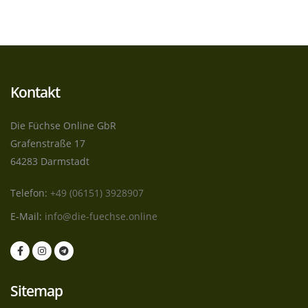
Kontakt
Die Füchse Online GbR
Grafenstraße 17
64283 Darmstadt
Telefon:
+49 (06151) 3928907
E-Mail:
info@die-fuechse.online
Sitemap