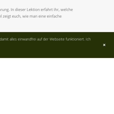
ng. In dieser Lektion erfahrt ihr, welche
l zeigt euch, wie man eine einfache
damit alles einwandfrei auf der Webseite funktioniert. Ich
×
ktion erfahrt ihr, welche Brutarten es gibt und
Spender baut und welche Dinge dabei zu
tützt die Vögel bei der Futtersuche!
27 Nov 22