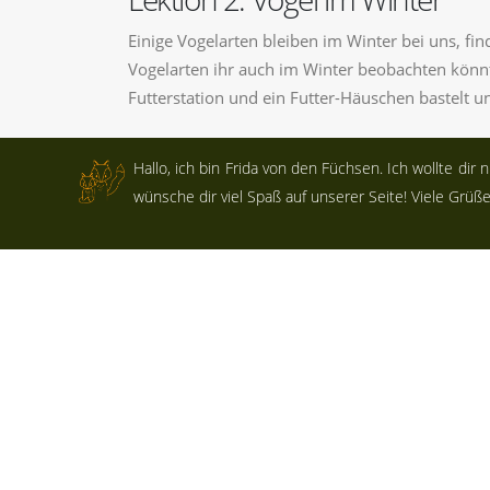
Einige Vogelarten bleiben im Winter bei uns, fi
Vogelarten ihr auch im Winter beobachten könnt
Futterstation und ein Futter-Häuschen bastelt 
Lektion 3: Vogel-Brutplätze
Hallo, ich bin Frida von den Füchsen. Ich wollte dir
wünsche dir viel Spaß auf unserer Seite! Viele Grüße
Einige Vögel suchen bereits im Winter nach geeig
wer die bekanntesten Vertreter sind. Armin Ams
beachten sind.
Besucht jetzt das Abenteuer-Modul "Armin Amse
AUTOR
Johanna Gopp (Umweltingenieurin)