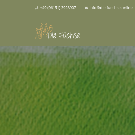
+49 (06151) 3928907
info@die-fuechse.online