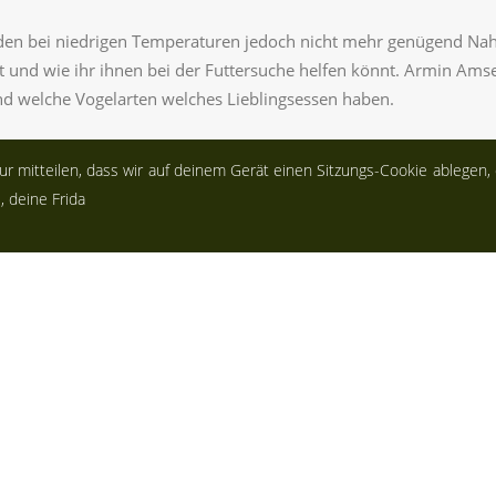
nden bei niedrigen Temperaturen jedoch nicht mehr genügend Nahru
 und wie ihr ihnen bei der Futtersuche helfen könnt. Armin Amse
und welche Vogelarten welches Lieblingsessen haben.
 nur mitteilen, dass wir auf deinem Gerät einen Sitzungs-Cookie ablegen, 
, deine Frida
neten Nistmöglichkeiten für die Brutzeit im Frühjahr. In dieser Le
el zeigt euch, wie man einen Nistkasten und einen Nistmaterial-
l: Zugvögel & Vögel im Winter" auf
die-fuechse.online
und unters